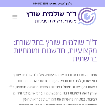
שִׂים
טלפון לקביעת תורים:
054-5272558
לֵב:
בְּאֲתָר
זֶה
מֻפְעֶלֶת
מַעֲרֶכֶת
נָגִישׁ
ד"ר שולמית שורץ בתקשורת:
בִּקְלִיק
מקצועיות, חדשנות ומומחיות
הַמְּסַיַּעַת
ברשתית
לִנְגִישׁוּת
הָאֲתָר.
עמוד זה מרכז עבורכם את הופעותיה של ד"ר שולמית שורץ
בתקשורת, לצד כתבות מקצועיות וסרטוני הסבר בתחום
רפואת העיניים והטיפול במחלות רשתית. כרופאה מומחית, ד"ר
שורץ רואה חשיבות רבה בהנגשת מידע רפואי עדכני ומהימן
לציבור, במטרה להעלות את המודעות לבריאות העין