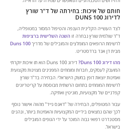
ולחידושים הטכנולוגיים המאפשרים שמירה על הראייה.
חותם של איכות: בחירתה של ד"ר שורץ
לדירוג DUNS 100
לצד העשייה הקלינית הענפה והטיפול המסור במטופליה,
ד"ר שולמית שורץ נבחרה זו
השנה השלישית ברציפות
לרשימת הרופאים המומלצים והמובילים של מדריך
Duns 100
מבית דן אנד ברדסטריט.
מהו דירוג Duns 100?
דירוג Duns 100 הוא תו איכות יוקרתי
המוענק לעסקים, חברות ומומחים המפגינים מצוינות מקצועית
ואמינות יוצאת דופן במשק הישראלי. הבחירה בד"ר שורץ
לרשימת המומחים בתחום הרשתית מבוססת על קריטריונים
קפדניים של מקצועיות, מוניטין ואתיקה.
עבור המטופלים, הבחירה של "דאנס גייד" מהווה אישור נוסף
לכך שהם נמצאים בידיים המקצועיות והאמינות ביותר, ונהנים
מסטנדרט רפואי גבוה המוכר על ידי הגופים המובילים
בישראל.