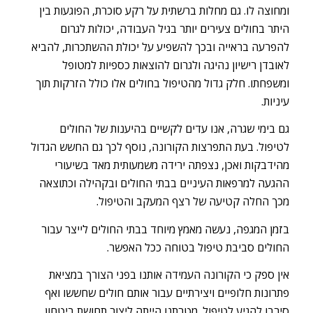
ומחוצה לו. גם מחלות ברשתית על רקע סוכרת, הפוגעות בין
היתר בחולים צעירים יותר בגיל העבודה, יכולות לגרום
להפרעה בראייה ובכך להשפיע על יכולת ההשתכרות, להביא
לאובדן רישיון נהיגה ולגרום להוצאות כספיות למטופל
ומשפחתו. חלק גדול מהטיפול בחולים אלו כולל הזרקות תוך
עיניות.
גם בימי שגרה, אנו עדים לקשיים בהיענות של החולים
לטיפול. בעת התפרצות הקורונה, נוסף לכך גם החשש הגדול
מהידבקות ואכן, נצפתה ירידה משמעותית מאד בשיעורי
ההגעה למרפאות העיניים בבתי החולים ובקהילה וכתוצאה
מכך החלה קטיעה של רצף המעקב והטיפול.
בזמן המגפה, נעשה מאמץ מיוחד בבתי החולים לייצר עבור
החולים סביבת טיפול בטוחה ככל האפשר.
אין ספק כי הקורונה העמידה אותנו בפני הצורך במציאת
פתרונות חלופיים ויצירתיים עבור אותם חולים שחששו ואף
סירבו להגיע לטיפול. מטרתנו הייתה ליצור תחושת ביטחון