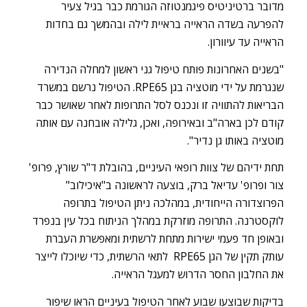
מדובר ברטיניטיס פיגמנטוזה הגורמת כבר בגיל צעיר
להפרעה בשדה הראייה בראיית לילה ובהמשך גם בחדות
הראייה עד עיוורון.
"בשנים האחרונות פותח טיפול גני ראשון למחלה הנדירה
שנגרמת על ידי מוטציה בגן RPE65. הטיפול נרשם במשרד
הבריאות להתוויה זו ונכנס לסל התרופות לאחר שאושר כבר
קודם לכן בארה"ב ובאירופה, ואכן, גלילה אובחנה עם אותה
מוטציה באותו גן נדיר".
תחת ידיהם של צוות רופאי העיניים, בהובלת ד"ר שורץ, פרופ'
צור ופרופ' עדיאל ברק, בוצעה לראשונה ב"איכילוב"
הפרוצדורה הייחודית, במהלכה ניתן הטיפול בתרופה
לוקסטרנה. התרופה מוזרקת במהלך הניתוח בכל עין בנפרד
ובאופן חד פעמי ישירות מתחת לרשתית ומאפשרת העברת
עותק תקין של הגן RPE65 לתאי הרשתית, כדי שיוכלו לייצר
את החלבון החסר הדרוש למעגל הראייה.
בדיקות שבוצעו שבוע לאחר הטיפול בעיניים הראו שיפור