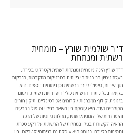
ד"ר שולמית שורץ – מומחית
רשתית ומנתחת
ד"ר שורץ הינה מומחית ומנתחת רשתית וקטרקט בכירה,
בעלת ניסיון רב בניתוחי רשתית בטכניקות מתקדמות, הזרקות
תוך עיניות, טיפולי לייזר ברשתית וכן ניתוחים נוספים. היא
בקיאה בכל ניתוחי הרשתית כולל היפרדויות רשתית, דימום
בזגוגית, קילוף ממברנות / קרומים אפירטינליים, תיקון חורים
מקולריים ועוד. היא עוסקת בין השאר בגילוי וטיפול בקרעים
והיפרדויות של הזגוגית/רשתית, מחלות ניווניות של מרכז
הראיה הקשורות בגיל ובמחלות של הרשתית על רקע סכרת
וחסימות כלי דם. בנוסף היא עוסקת גם בניתוחי קטרקט, בין