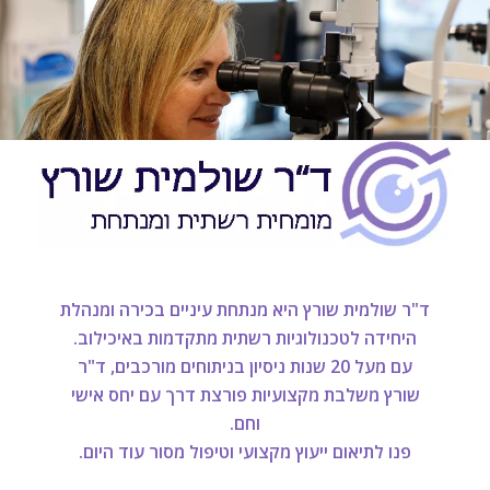
שִׂים
לֵב:
בְּאֲתָר
זֶה
מֻפְעֶלֶת
מַעֲרֶכֶת
נָגִישׁ
בִּקְלִיק
הַמְּסַיַּעַת
לִנְגִישׁוּת
הָאֲתָר.
ד"ר שולמית שורץ היא מנתחת עיניים בכירה ומנהלת
היחידה
לטכנולוגיות רשתית מתקדמות באיכילוב.
עם מעל 20 שנות ניסיון בניתוחים מורכבים,
ד"ר
שורץ משלבת מקצועיות פורצת דרך עם יחס אישי
וחם.
פנו לתיאום ייעוץ מקצועי וטיפול מסור עוד היום.