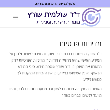
שִׂים
טלפון לקביעת תורים:
054-5272558
לֵב:
בְּאֲתָר
זֶה
מֻפְעֶלֶת
מַעֲרֶכֶת
נָגִישׁ
מדיניות פרטיות
בִּקְלִיק
ד"ר שורץ מתייחסת בכבוד לפרטיותך ומחויבת לשמור ולהגן על
הַמְּסַיַּעַת
המידע האישי שהיא מחזיקה אודותיך. מדיניות הפרטיות להלן
לִנְגִישׁוּת
מתארת את האופן בו ד"ר שורץ אוספת מידע, סוגי המידע
הָאֲתָר.
הנאסף, אופן השימוש במידע וכן את הזכויות המוקנות לך
כנושא מידע.
האמור במסמך זה מנוסח בלשון זכר מטעמי נוחות בלבד, והינו
מיועד לנשים וגברים כאחד.