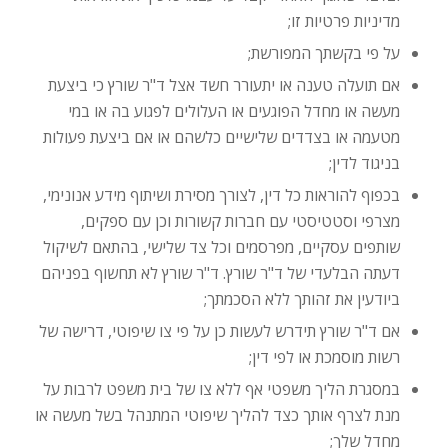
מדיניות פרטיות זו;
על פי בקשתך המפורשת;
אם תועלה טענה או יתעורר חשד אצל ד"ר שורץ כי ביצעת
מעשה או מחדל הפוגעים או העלולים לפגוע בה או במי
מטעמה או בצדדים שלישיים כלשהם או אם ביצעת פעולות
בניגוד לדין;
בכפוף להוראות כל דין, לצורך מסירת ושיתוף מידע אנונימי,
מצרפי וסטטיסטי עם חברות קשורות וכן עם ספקים,
שותפים עסקיים, מפרסמים וכל צד שלישי, בהתאם לשיקול
דעתה הבלעדי של ד"ר שורץ. ד"ר שורץ לא תחשוף בפניהם
ביודעין את זהותך ללא הסכמתך;
אם ד"ר שורץ תידרש לעשות כן על פי צו שיפוטי, דרישה של
רשות מוסמכת או לפי דין;
במסגרת הליך משפטי אף ללא צו של בית משפט לרבות על
מנת לצרף אותך כצד להליך שיפוטי המתנהל בשל מעשה או
מחדל שלך;