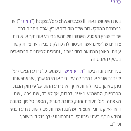
כללי
בעת השימוש באתר https://drschwartz.co.il ("
האתר
") או
במסגרת ההתקשרות שלך מול ד"ר שורץ, אתה מסכים לכך
שד"ר שורץ תאסוף, תשמור ותשתמש במידע אודותיך או אודות
צדדים שלישיים אשר תמסור לה כחלק מפנייה או יצירת קשר
עימה, באופן המתואר במדיניות זו, ומסכים לסיכונים המתוארים
בסעיף האבטחה.
במדיניות זו, הביטוי "
מידע אישי
" משמעו כל מידע הנאסף על
ידי ד"ר שורץ או נמסר לה על ידיך או מי מטעמך, שבאמצעותו
ניתן באופן סביר לזהות אותך, או מידע המוגן על פי חוק הגנת
הפרטיות, התשמ"א-1981, לרבות, אך לא רק, שם פרטי, שם
משפחה, מס' תעודת זהות, כתובת מגורים, מספר טלפון, כתובת
דואר-אלקטרוני, אמצעי תשלום, השירות שביקשת, מידע רפואי
ומידע נוסף בעת יצירת קשר ותכתובת שלך מול ד"ר שורץ
וכיו"ב.