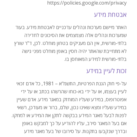
https://policies.google.com/privacy
אבטחת מידע
האתר מיישם מערכות ונהלים עדכניים לאבטחת מידע. בעוד
שמערכות ונהלים אלה מצמצמים את הסיכונים לחדירה
בלתי-מורשית, אין הם מעניקים בטחון מוחלט. לכן, ד"ר שורץ
לא מתחייבת שהאתר יהיה חסין באופן מוחלט מפני גישה
בלתי-מורשית למידע המאוחסן בו.
זכות לעיין במידע
על-פי חוק הגנת הפרטיות, התשמ"א – 1981, כל אדם זכאי
לעיין בעצמו, או על ידי בא-כוחו שהרשהו בכתב או על ידי
אפוטרופוס, במידע שעליו המוחזק במאגר מידע. אדם שעיין
במידע שעליו ומצא שאינו נכון, שלם, ברור או מעודכן, רשאי
לפנות לבעל מאגר המידע בבקשה לתקן את המידע או למחקו.
אם בעל המאגר סירב, עליו להודיע על כך למבקש באופן
ובדרך שנקבעו בתקנות. על סירובו של בעל מאגר מידע